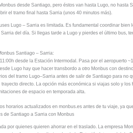
 Monbus desde Santiago, pero éstos van hasta Lugo, no hasta Sa
ir el tramo final hasta Sarria (unos 40 minutos más).
uses Lugo – Sarria es limitada. Es fundamental coordinar bien l
Sarria del día. Si llegas tarde a Lugo y pierdes el último bus, t
onbus Santiago – Sarria:
as 11:00h desde la Estación Intermodal. Pasa por el aeropuerto ~
Desde Lugo hay que hacer transbordo a otro Monbus con destino
rios del tramo Lugo–Sarria antes de salir de Santiago para no q
trayecto directo. La opción más económica si viajas solo y los 
mitaciones de espacio en temporada alta.
os horarios actualizados en monbus.es antes de tu viaje, ya qu
ús de Santiago a Sarria con Monbus
da por quienes quieren ahorrar en el traslado. La empresa Monb